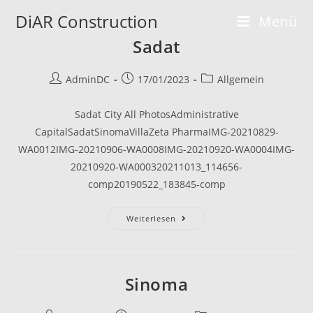
Zum
DiAR Construction
Menü
Inhalt
Sadat
springen
Beitrags-
Beitrag
Beitrags-
AdminDC
17/01/2023
Allgemein
Autor:
veröffentlicht:
Kategorie:
Sadat City All PhotosAdministrative
CapitalSadatSinomaVillaZeta PharmaIMG-20210829-
WA0012IMG-20210906-WA0008IMG-20210920-WA0004IMG-
20210920-WA000320211013_114656-
comp20190522_183845-comp
Sadat
Weiterlesen
Sinoma