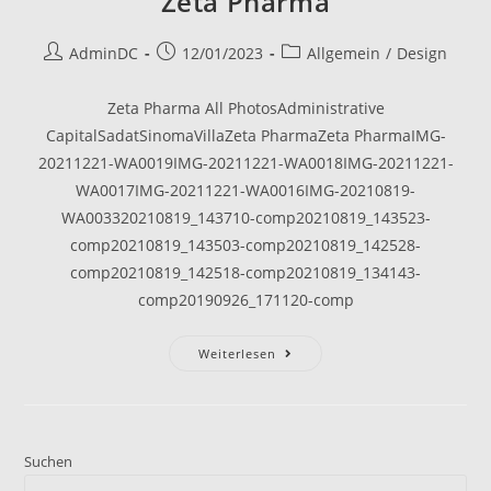
Zeta Pharma
Beitrags-
Beitrag
Beitrags-
AdminDC
12/01/2023
Allgemein
/
Design
Autor:
veröffentlicht:
Kategorie:
Zeta Pharma All PhotosAdministrative
CapitalSadatSinomaVillaZeta PharmaZeta PharmaIMG-
20211221-WA0019IMG-20211221-WA0018IMG-20211221-
WA0017IMG-20211221-WA0016IMG-20210819-
WA003320210819_143710-comp20210819_143523-
comp20210819_143503-comp20210819_142528-
comp20210819_142518-comp20210819_134143-
comp20190926_171120-comp
Zeta
Weiterlesen
Pharma
Suchen