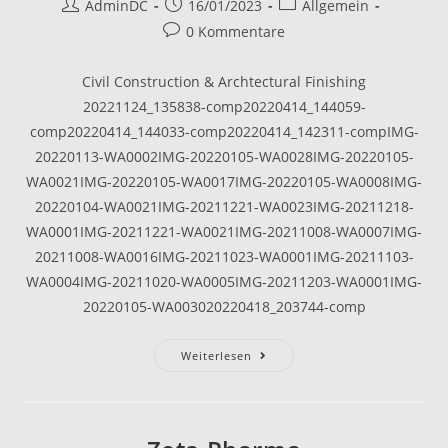
Beitrags-
Beitrag
Beitrags-
AdminDC
16/01/2023
Allgemein
Autor:
veröffentlicht:
Kategorie:
Beitrags-
0 Kommentare
Kommentare:
Civil Construction & Archtectural Finishing
20221124_135838-comp20220414_144059-
comp20220414_144033-comp20220414_142311-compIMG-
20220113-WA0002IMG-20220105-WA0028IMG-20220105-
WA0021IMG-20220105-WA0017IMG-20220105-WA0008IMG-
20220104-WA0021IMG-20211221-WA0023IMG-20211218-
WA0001IMG-20211221-WA0021IMG-20211008-WA0007IMG-
20211008-WA0016IMG-20211023-WA0001IMG-20211103-
WA0004IMG-20211020-WA0005IMG-20211203-WA0001IMG-
20220105-WA003020220418_203744-comp
Sinoma
Weiterlesen