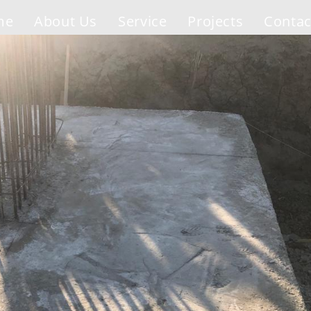
me
About Us
Service
Projects
Contac